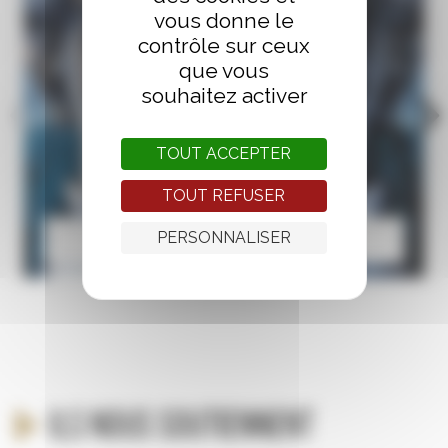
vous donne le
contrôle sur ceux
que vous
souhaitez activer
TOUT ACCEPTER
TOUT REFUSER
PERSONNALISER
Escape Game
Ils nous soutiennent