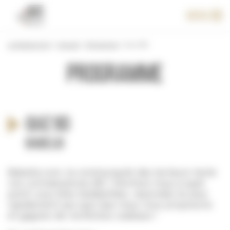
Panneau de gestion des cookies
Menu
Le festival 2017
>
Accueil
>
Programme
>
Quiz BD
Programme
Quiz BD
Babelio
Babelio.com, la communauté des lecteurs teste
vos connaissances BD ! Montrez-nous à quel
point vous êtes bédéphiles, répondez le plus
rapidement aux quiz que nous vous proposons
et gagnez de nombreux cadeaux !