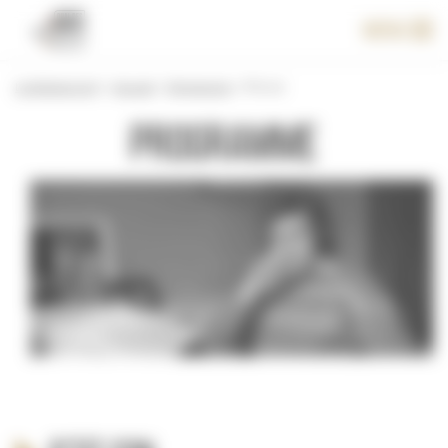
Panneau de gestion des cookies
Menu
Le festival 2017
>
Accueil
>
Programme
>
P’tit con
Programme