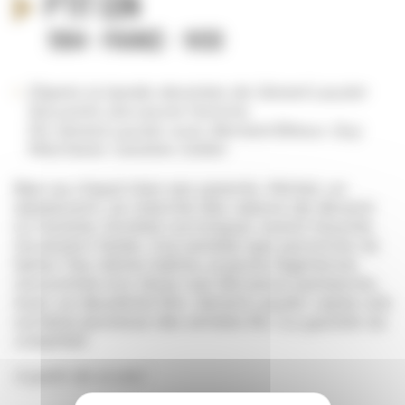
P'tit con
1984 - France - 1h30
D’après la bande dessinée de Gérard Lauzier
Souvenirs d’un jeune homme.
De Gérard Lauzier avec Bernard Brieux, Guy
Marchand, Caroline Cellier
Bien au chaud chez ses parents, Michel, un
adolescent, se cherche des raisons de devenir
un homme. Société corrompue, avenir bouché,
révolution fanée, il lui semble que personne ne
l’aime. Pas même Salima, la jeune Algérienne
rencontrée lors d’une nuit d’errance parisienne…
Avec ce deuxième film, Gérard Lauzier capte une
certaine jeunesse des années 80. (
La gazette du
cinéphile
)
A partir de 12 ans*