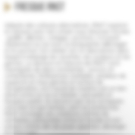
Fresque RNST
Adepte des cultures alternatives, RNST explore
et s’amuse avec l’art urbain sous diverses formes
: graffiti, affiches, collages, pochoirs. Il investit
réellement la rue avec la sérigraphie (affichage)
et le pochoir. Son atelier est un laboratoire dans
lequel il mélange les recettes, les couleurs et les
genres. Le discours et l’oeuvre de RNST sont
imprégnés de deux constantes : provoc et
romantisme. D’influences multiples, amateur de
supports en tous genres et surtout de
récupération, son travail de création est un lien
direct entre la rue et l’atelier. L’actualité et
l’espace public ne doivent pas nous échapper,
c’est bien là que l’artiste vient se positionner.
RNST envisage ses créations comme de
véritables passerelles entre le monde et son
univers intime afin de poser question, déranger
et interroger…