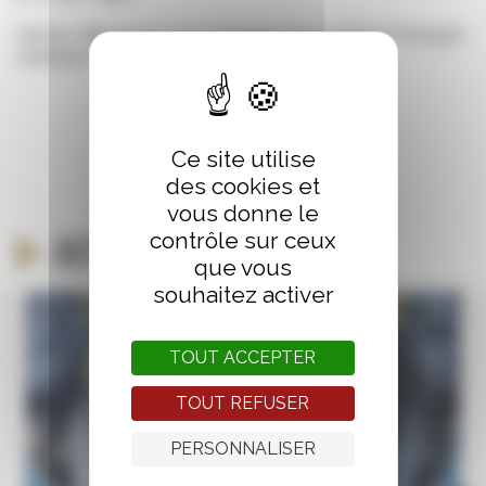
Venez découvrir son travail autour d’une fresque
réalisée en direct pendant le festival
Ce site utilise
des cookies et
vous donne le
contrôle sur ceux
Autour du même thème
que vous
souhaitez activer
TOUT ACCEPTER
TOUT REFUSER
PERSONNALISER