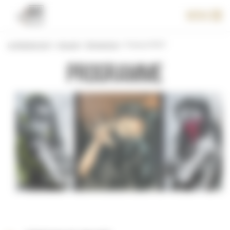
Panneau de gestion des cookies
Menu
Le festival 2017
>
Accueil
>
Programme
>
Fresque RNST
Programme