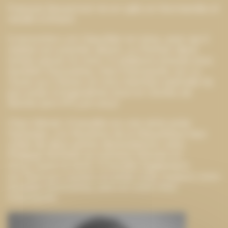
François Ravard est né en 1981 en Normandie et
réside à Dinard.
Il rencontre Loïc Dauvillier en 2004, avec qui il
réalise son premier album,
Le Portrait
, (deux
tomes parus). En 2010, il collabore ensuite avec
Aurélien Ducoudray, chez Futuropolis, sur
La
Faute aux Chinois
, en 2011 (mention spéciale du
jury polar à Angoulême 2012) et
Clichés de
Bosnie (prix RTL juin 2013)
Chez Glénat, il travaille sur une série polar
triptyque,
Les Mystères de la République
(aux
côtés de deux autres dessinateurs), avec
Philippe Richelle au scénario (lancée en
2013). Outre la série, il travaille également
sur
Mort aux vaches
, un polar rural, toujours avec
Aurélien Ducoudray, paru en 2016 chez
Futuropolis.