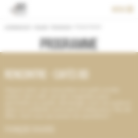
Panneau de gestion des cookies
Menu
Le festival 2017
>
Accueil
>
Programme
>
François Ravard
Programme
Rencontre - Cafés BD
Depuis 2010, ces rencontres en petit comité,
autour d’un café, ont été imaginées pour
permettre au public d’échanger avec les auteurs
dans un contexte convivial et chaleureux. Pas de
filtre, c’est vous qui posez les questions !
François Ravard