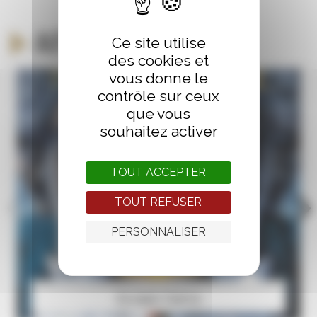
Autour du même thème
Ce site utilise
des cookies et
vous donne le
contrôle sur ceux
que vous
souhaitez activer
TOUT ACCEPTER
TOUT REFUSER
PERSONNALISER
Escape Game