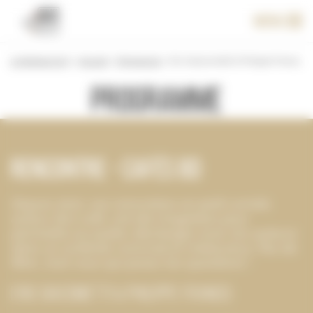
Panneau de gestion des cookies
Menu
Le festival 2017
>
Accueil
>
Programme
>
Eric Giaccometti & Philippe Francq
Programme
Rencontre - Cafés BD
Depuis 2010, ces rencontres en petit comité,
autour d’un café, ont été imaginées pour
permettre au public d’échanger avec les auteurs
dans un contexte convivial et chaleureux. Pas de
filtre, c’est vous qui posez les questions !
Eric Giacometti & Philippe Francq