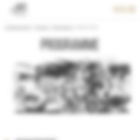
Panneau de gestion des cookies
Menu
Le festival 2017
>
Accueil
>
Programme
>
Comics Hour
Programme