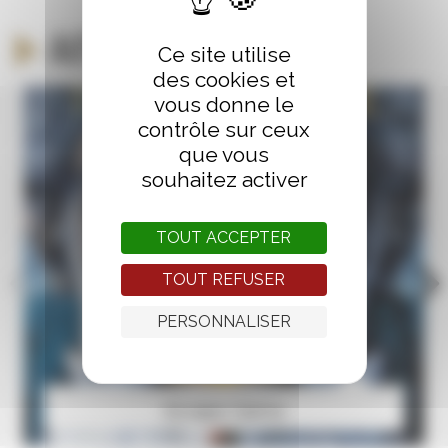
Autour du même thème
Ce site utilise
des cookies et
vous donne le
contrôle sur ceux
que vous
souhaitez activer
TOUT ACCEPTER
TOUT REFUSER
PERSONNALISER
Escape Game