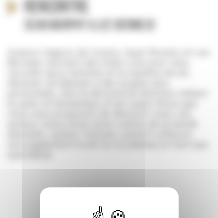
Rencontre
Sean Murphy & Lee Bermejo
Auteurs majeurs de Comics, Sean Murphy et Lee
Bermejo viennent des Etats-Unis pour nous
raconter leurs histoires et la manière de les
dessiner. De Batman à des projets plus
personnels, c’est la découverte d’univers mêlant
le punk, le fantastique et les super-héros que
nous vous proposons de découvrir avec ces
auteurs venus d’une autre culture de la bande
dessinée. L’auteur français Laurent Lefeuvre,
sera également invité sur le plateau en tant que
spécialiste.