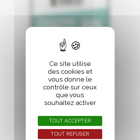
Ce site utilise
des cookies et
vous donne le
contrôle sur ceux
que vous
souhaitez activer
TOUT ACCEPTER
TOUT REFUSER