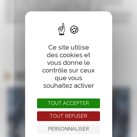
Jardin des Plantes, et l’oiseau sème la terreur
dans le ciel de la capitale. Pas de quoi
déstabiliser Adèle Blanc-Sec, dont les aventures
révèlent bien d’autres surprises extraordinaires…
Ce site utilise
des cookies et
vous donne le
contrôle sur ceux
Autour du même thème
que vous
souhaitez activer
TOUT ACCEPTER
TOUT REFUSER
PERSONNALISER