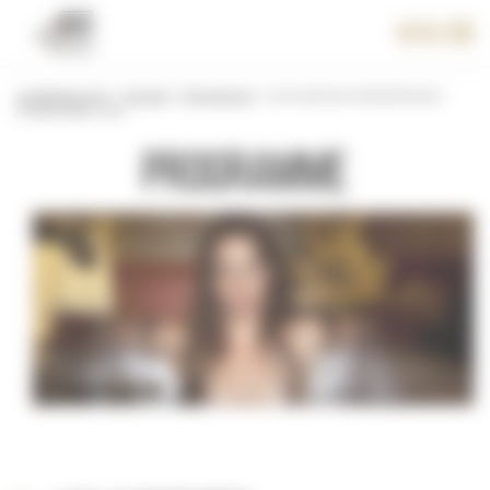
Panneau de gestion des cookies
Menu
Le festival 2017
>
Accueil
>
Programme
>
Les aventures extraordinaires
d’Adèle Blanc-Sec
Programme