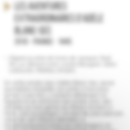
Les aventures
extraordinaires d'Adèle
Blanc-Sec
2010 - France - 1h45
D’après la série de livres de Jacques Tardi
De Luc Besson avec Louise Bourgoin, Gilles
Lellouche, Mathieu Amalric
En cette année 1912, Adèle Blanc-Sec, jeune
journaliste intrépide, est prête à tout pour
arriver à ses fins, y compris débarquer en
Égypte et se retrouver aux prises avec des
momies en tout genre. Au même moment à
Paris, c’est la panique ! Un œuf de ptérodactyle,
vieux de 136 millions d’années, a
mystérieusement éclos sur une étagère du